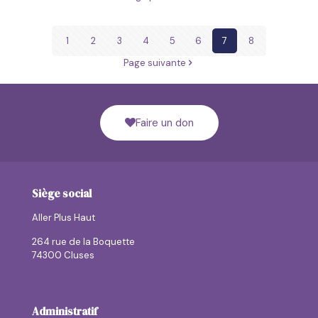
1
2
3
4
5
6
7
8
Page suivante
Faire un don
Siège social
Aller Plus Haut
264 rue de la Boquette
74300 Cluses
Administratif