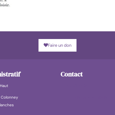
Faire un don
stratif
Contact
 Haut
04 50 93 27 85
u Colonney
contactallerplushaut@allerplu
llanches