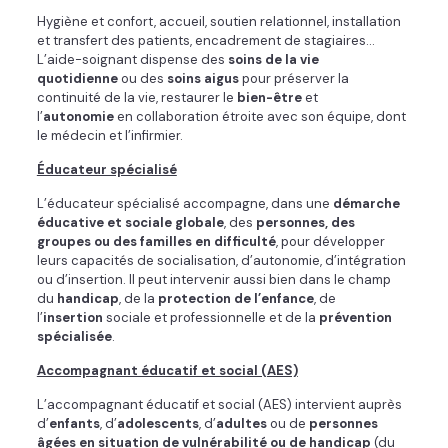
Hygiène et confort, accueil, soutien relationnel, installation
et transfert des patients, encadrement de stagiaires…
L’aide-soignant dispense des
soins de la vie
quotidienne
ou des
soins aigus
pour préserver la
continuité de la vie, restaurer le
bien-être
et
l’
autonomie
en collaboration étroite avec son équipe, dont
le médecin et l’infirmier.
Éducateur spécialisé
L’éducateur spécialisé accompagne, dans une
démarche
éducative et sociale globale
, des
personnes, des
groupes ou des familles en difficulté
, pour développer
leurs capacités de socialisation, d’autonomie, d’intégration
ou d’insertion. Il peut intervenir aussi bien dans le champ
du
handicap
, de la
protection de l’enfance
, de
l’
insertion
sociale et professionnelle et de la
prévention
spécialisée
.
Accompagnant éducatif et social (AES)
L’accompagnant éducatif et social (AES) intervient auprès
d’
enfants
, d’
adolescents
, d’
adultes
ou de
personnes
âgées en situation de vulnérabilité ou de handicap
(du