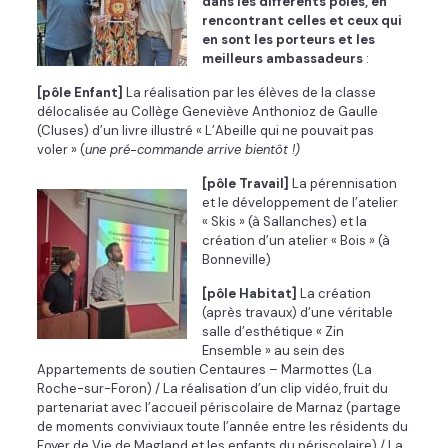
dans les différents pôles, en
rencontrant celles et ceux qui
en sont les porteurs et les
meilleurs ambassadeurs
:
[pôle Enfant]
La réalisation par les élèves de la classe
délocalisée au Collège Geneviève Anthonioz de Gaulle
(Cluses) d’un livre illustré « L’Abeille qui ne pouvait pas
voler » (
une pré-commande arrive bientôt !)
[pôle Travail]
La pérennisation
et le développement de l’atelier
« Skis » (à Sallanches) et la
création d’un atelier « Bois » (à
Bonneville)
[pôle Habitat]
La création
(après travaux) d’une véritable
salle d’esthétique « Zin
Ensemble » au sein des
Appartements de soutien Centaures – Marmottes (La
Roche-sur-Foron) / La réalisation d’un clip vidéo, fruit du
partenariat avec l’accueil périscolaire de Marnaz (partage
de moments conviviaux toute l’année entre les résidents du
Foyer de Vie de Magland et les enfants du périscolaire) / La