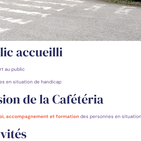
ic accueilli
t au public
es en situation de handicap
sion de la Cafétéria
oi, accompagnement et formation
des personnes en situatio
vités