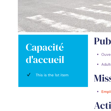
Publ
Capacité
Ouver
d'accueil
Adult
Mis
This is the 1st item
Empl
Acti