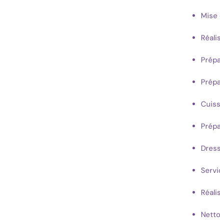
Mise 
Réali
Prépa
Prépa
Cuiss
Prépa
Dress
Servi
Réali
Netto