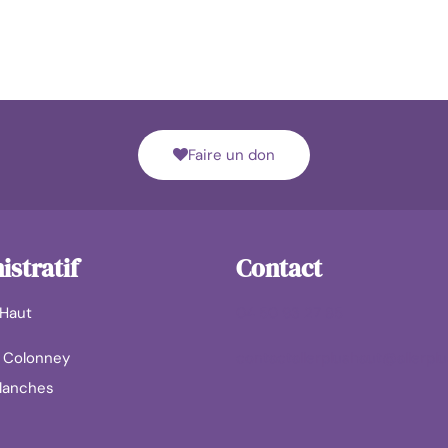
Faire un don
stratif
Contact
 Haut
04 50 93 27 85
u Colonney
contactallerplushaut@allerplu
llanches