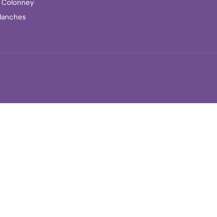
u Colonney
contactallerplushaut@allerplu
llanches