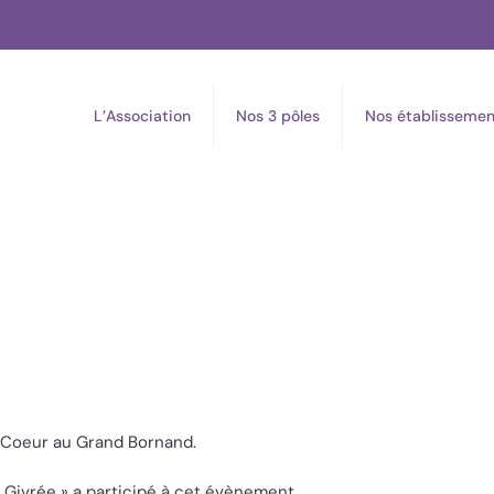
L’Association
Nos 3 pôles
Nos établissemen
n Coeur au Grand Bornand.
 Givrée » a participé à cet évènement.