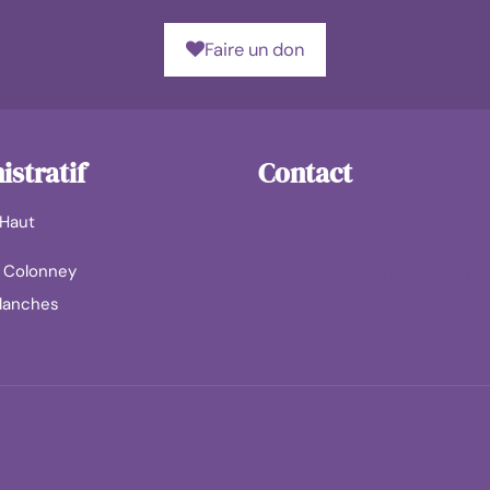
Faire un don
stratif
Contact
 Haut
04 50 93 27 85
u Colonney
contactallerplushaut@allerplu
llanches